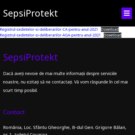
SepsiProtekt
Registrul-sedintelor-si-deliberarilor-CA-pentru-anul-2021
Download
Registrul-sedintelor-si-deliberarilor-AGA-pentru-anul-2021
Download
SepsiProtekt
Dacă aveți nevoie de mai multe informații despre serviciile
noastre, nu ezitați să ne contactați. Vă vom răspunde în cel mai
scurt timp posibil.
Contact
România, Loc. Sfântu Gheorghe, B-dul Gen. Grigore Bălan,
nr. 1, Județul Covasna