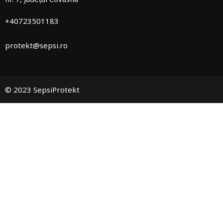
+40723501183
protekt@sepsi.ro
© 2023 SepsiProtekt