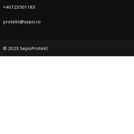
+40723501183
protekt@sepsi.ro
© 2023 SepsiProtekt