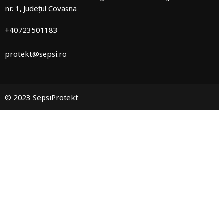
nr. 1, Județul Covasna
+40723501183
protekt@sepsi.ro
© 2023 SepsiProtekt