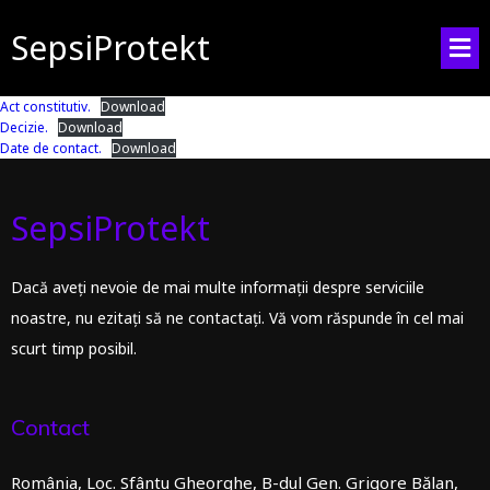
SepsiProtekt
Act constitutiv.
Download
Decizie.
Download
Date de contact.
Download
SepsiProtekt
Dacă aveți nevoie de mai multe informații despre serviciile
noastre, nu ezitați să ne contactați. Vă vom răspunde în cel mai
scurt timp posibil.
Contact
România, Loc. Sfântu Gheorghe, B-dul Gen. Grigore Bălan,