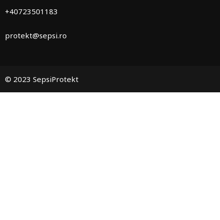
+40723501183
protekt@sepsi.ro
© 2023 SepsiProtekt