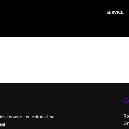
SERVICII
C
Ro
iile noastre, nu ezitați să ne
Gr
bil.