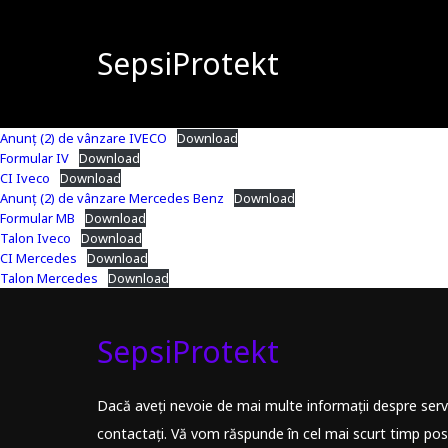
SepsiProtekt
Anunț (2) de vânzare IVECO
Download
Formular IV
Download
CI Iveco
Download
Anunț (2) de vânzare Mercedes Benz
Download
Formular MB
Download
Talon Iveco
Download
CI Mercedes
Download
Talon Mercedes
Download
SepsiProtekt
Dacă aveți nevoie de mai multe informații despre servic
contactați. Vă vom răspunde în cel mai scurt timp posi