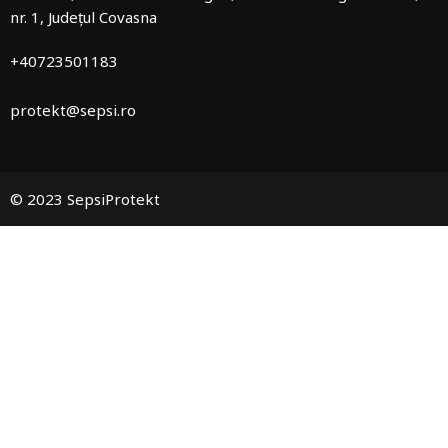
nr. 1, Județul Covasna
+40723501183
protekt@sepsi.ro
© 2023 SepsiProtekt