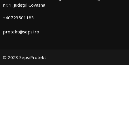
nr. 1, Județul Covasna
+40723501183
protekt@sepsi.ro
© 2023 SepsiProtekt