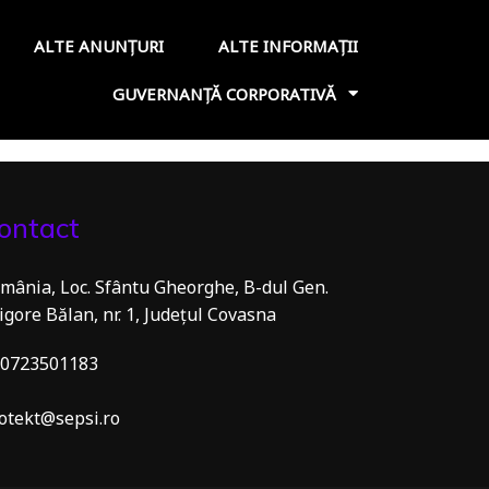
ALTE ANUNȚURI
ALTE INFORMAȚII
GUVERNANȚĂ CORPORATIVĂ
ontact
mânia, Loc. Sfântu Gheorghe, B-dul Gen.
igore Bălan, nr. 1, Județul Covasna
0723501183
otekt@sepsi.ro