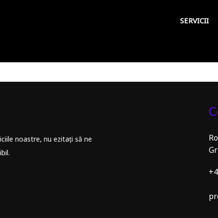
SERVICII
C
Ro
iile noastre, nu ezitați să ne
Gr
bil.
+4
pr