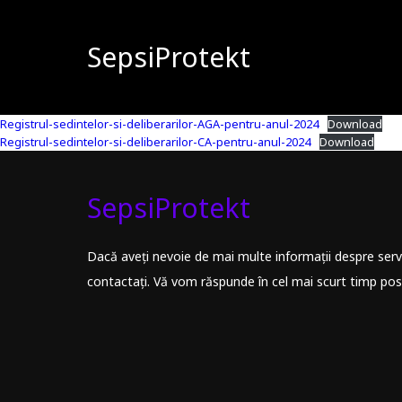
SepsiProtekt
Registrul-sedintelor-si-deliberarilor-AGA-pentru-anul-2024
Download
Registrul-sedintelor-si-deliberarilor-CA-pentru-anul-2024
Download
SepsiProtekt
Dacă aveți nevoie de mai multe informații despre servic
contactați. Vă vom răspunde în cel mai scurt timp posi