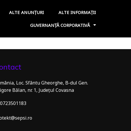
ALTE ANUNȚURI
ALTE INFORMAȚII
GUVERNANȚĂ CORPORATIVĂ
ontact
mânia, Loc. Sfântu Gheorghe, B-dul Gen.
igore Bălan, nr. 1, Județul Covasna
0723501183
otekt@sepsi.ro