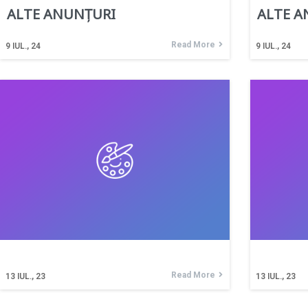
ALTE ANUNȚURI
ALTE A
Read More
9
IUL., 24
9
IUL., 24
Read More
13
IUL., 23
13
IUL., 23