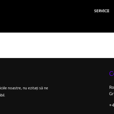
SERVICII
C
Ro
iile noastre, nu ezitați să ne
Gr
bil.
+4