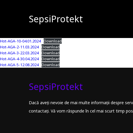
SepsiProtekt
Hot-AGA-10-04.01.2024
Download
Hot-AGA-2-11.03.2024
Download
Hot-AGA-3-22.03.2024
Download
Hot-AGA-4-30.04.2024
Download
Hot-AGA-5-12.08.2024
Download
SepsiProtekt
Dacă aveți nevoie de mai multe informații despre servic
contactați. Vă vom răspunde în cel mai scurt timp posi