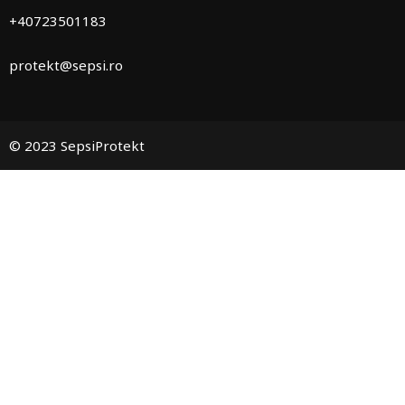
+40723501183
protekt@sepsi.ro
© 2023 SepsiProtekt