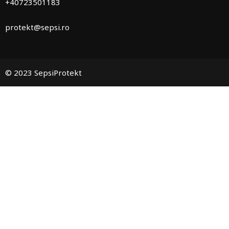
+40723501183
protekt@sepsi.ro
© 2023 SepsiProtekt