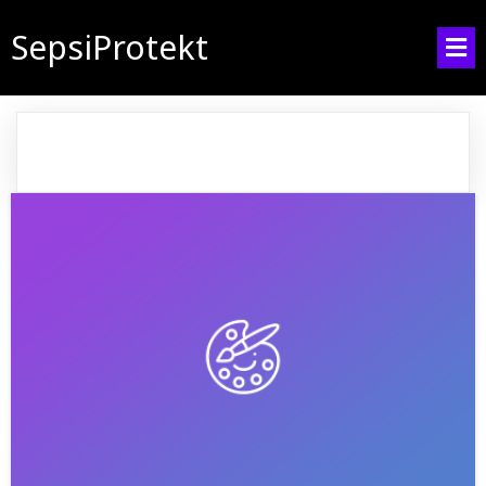
SepsiProtekt